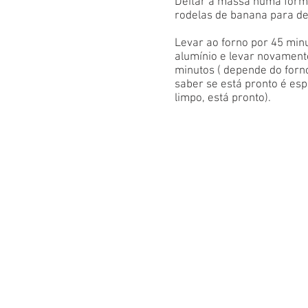
Deitar a massa numa forma
rodelas de banana para d
Levar ao forno por 45 minu
alumínio e levar novament
minutos ( depende do forn
saber se está pronto é espe
limpo, está pronto).