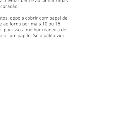
, nivelar bem e adicionar umas
ecoração.
tos, depois cobrir com papel de
e ao forno por mais 10 ou 15
o, por isso a melhor maneira de
tar um papito. Se o palito vier