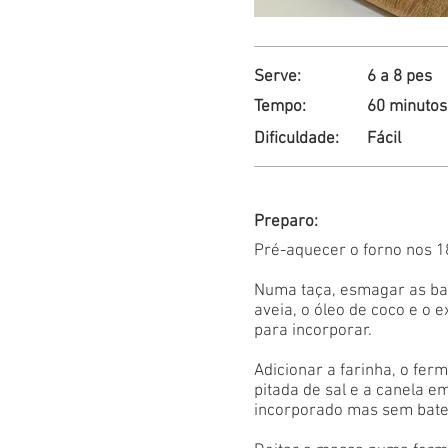
Serve:
6 a 8 pes
Tempo:
60 minutos
Dificuldade:
Fácil
Preparo:
Pré-aquecer o forno nos 1
Numa taça, esmagar as bana
aveia, o óleo de coco e o 
para incorporar.
Adicionar a farinha, o ferm
pitada de sal e a canela em
incorporado mas sem bate